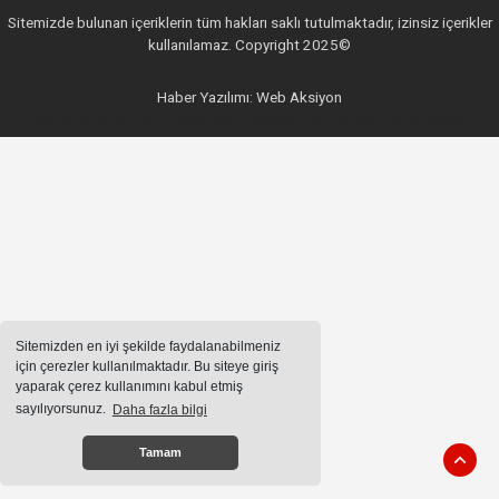
Sitemizde bulunan içeriklerin tüm hakları saklı tutulmaktadır, izinsiz içerikler
kullanılamaz. Copyright 2025©
Haber Yazılımı:
Web Aksiyon
haber yazılımı
haber paketi
haber scripti
haber yazılım
haber script
Sitemizden en iyi şekilde faydalanabilmeniz
için çerezler kullanılmaktadır. Bu siteye giriş
yaparak çerez kullanımını kabul etmiş
sayılıyorsunuz.
Daha fazla bilgi
Tamam