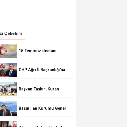
izi Çekebilir
15 Temmuz destanı
CHP Ağrı İl Başkanlığı'na
İbrahim Varol atandı
Başkan Taşkın, Kuran
Kursu öğrencilerini ziyaret
etti
Basın İlan Kurumu Genel
Müdürü Çay, Erzurum'da
gazetecilerle bir araya
geldi