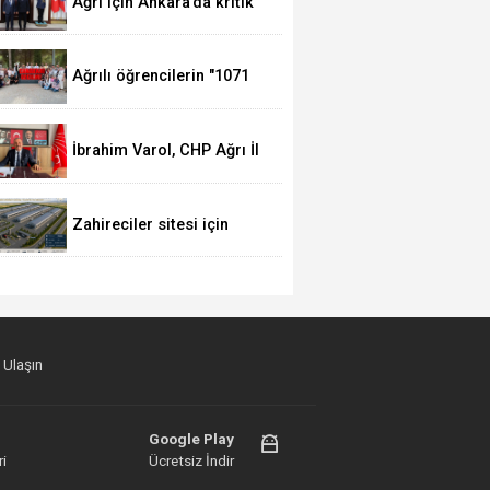
Ağrı için Ankara’da kritik
temaslar
Ağrılı öğrencilerin "1071
Ruhundan Türkiye Yüzyılı
Vizyonuna" eğitim
yolculuğu sürüyor
İbrahim Varol, CHP Ağrı İl
Başkanı olarak görevine
başladı
Zahireciler sitesi için
imzalar atıldı
 Ulaşın
Google Play
i
Ücretsiz İndir