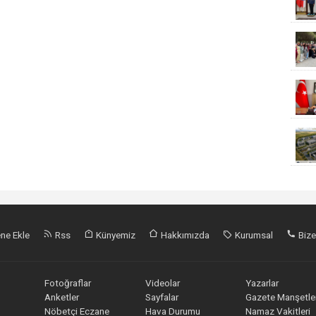
ne Ekle
Rss
Künyemiz
Hakkımızda
Kurumsal
Bize
Fotoğraflar
Videolar
Yazarlar
Anketler
Sayfalar
Gazete Manşetler
Nöbetçi Eczane
Hava Durumu
Namaz Vakitleri