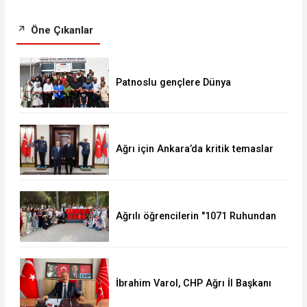
Öne Çıkanlar
Patnoslu gençlere Dünya
standartlarında fırsat, DİGEM
kapılarını açtı
Ağrı için Ankara’da kritik temaslar
Ağrılı öğrencilerin "1071 Ruhundan
Türkiye Yüzyılı Vizyonuna" eğitim
yolculuğu sürüyor
İbrahim Varol, CHP Ağrı İl Başkanı
olarak görevine başladı