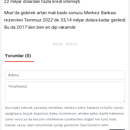
22 milyar dolardan fazla kredi istemişti.
Mısır'da giderek artan mali baskı sonucu Merkez Bankası
rezervleri Temmuz 2022'de 33,14 milyar dolara kadar geriledi.
Bu da 2017'den beri en dip rakamdır.
#mısır
#döviz
Yorumlar (0)
Suç teşkil edecek, yasadışı, tehditkar, rahatsız edici, hakaret ve küfür içeren,
aşağılayıcı, küçük düşürücü, kaba, müstehcen, ahlaka aykırı, kişilik haklarına
zarar verici ya da benzeri niteliklerde içeriklerden doğan her türlü mali,
hukuki, cezai, idari sorumluluk içeriği gönderen Üye/Üyeler’e aittir.