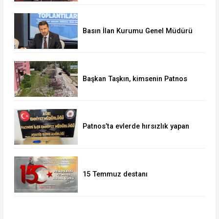
Basın İlan Kurumu Genel Müdürü
Çay, Erzurum'da gazetecilerle bir
araya geldi
Başkan Taşkın, kimsenin Patnos
halkını mağdur etmeye hakkı yok
Patnos’ta evlerde hırsızlık yapan
şebeke suçüstü yakalandı
15 Temmuz destanı