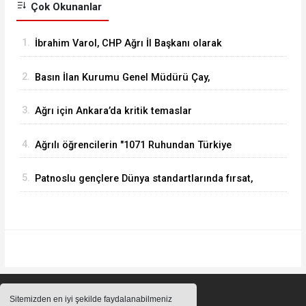
Çok Okunanlar
1.
İbrahim Varol, CHP Ağrı İl Başkanı olarak
görevine başladı
2.
Basın İlan Kurumu Genel Müdürü Çay,
Erzurum'da gazetecilerle bir araya geldi
3.
Ağrı için Ankara’da kritik temaslar
4.
Ağrılı öğrencilerin "1071 Ruhundan Türkiye
Yüzyılı Vizyonuna" eğitim yolculuğu sürüyor
5.
Patnoslu gençlere Dünya standartlarında fırsat,
DİGEM kapılarını açtı
Sitemizden en iyi şekilde faydalanabilmeniz