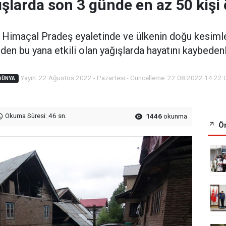
şlarda son 3 günde en az 50 kişi
ki Himaçal Pradeş eyaletinde ve ülkenin doğu kesim
den bu yana etkili olan yağışlarda hayatını kaybedenl
Yayın: 22 Ağustos 2022 - Pazartesi - Güncelleme: 22.08.2022 14:22:
DÜNYA
Okuma Süresi: 46 sn.
1446
okunma
Ön