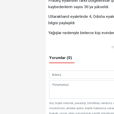
Pradeş eyaletinin farklı bölgelerinde ş
kaybedenlerin sayısı 36'ya yükseldi.
Uttarakhand eyaletinde 4, Odisha eyale
bilgisi paylaşıldı.
Yağışlar nedeniyle binlerce kişi evinde
#
Yorumlar (0)
Suç teşkil edecek, yasadışı, tehditkar, rahatsız 
müstehcen, ahlaka aykırı, kişilik haklarına zarar
hukuki, cezai, idari sorumluluk içeriği gönderen