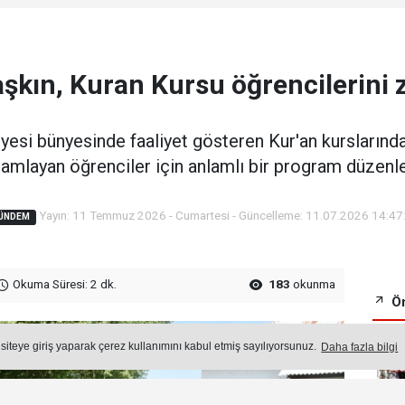
şkın, Kuran Kursu öğrencilerini zi
esi bünyesinde faaliyet gösteren Kur'an kurslarında 
amlayan öğrenciler için anlamlı bir program düzenle
Yayın: 11 Temmuz 2026 - Cumartesi - Güncelleme: 11.07.2026 14:47
ÜNDEM
Okuma Süresi: 2 dk.
183
okunma
Ön
 siteye giriş yaparak çerez kullanımını kabul etmiş sayılıyorsunuz.
Daha fazla bilgi