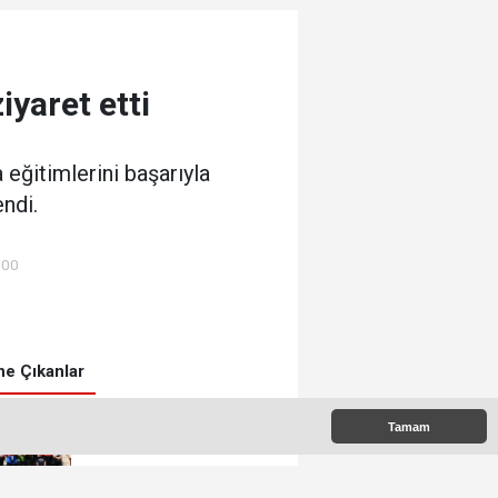
yaret etti
eğitimlerini başarıyla
ndi.
:00
e Çıkanlar
Tamam
Patnoslu gençlere Dünya
standartlarında fırsat,
DİGEM kapılarını açtı