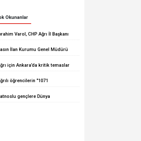
k Okunanlar
brahim Varol, CHP Ağrı İl Başkanı
larak görevine başladı
asın İlan Kurumu Genel Müdürü
ay, Erzurum'da gazetecilerle bir
ğrı için Ankara’da kritik temaslar
raya geldi
ğrılı öğrencilerin "1071
uhundan Türkiye Yüzyılı
atnoslu gençlere Dünya
izyonuna" eğitim yolculuğu
tandartlarında fırsat, DİGEM
ürüyor
apılarını açtı