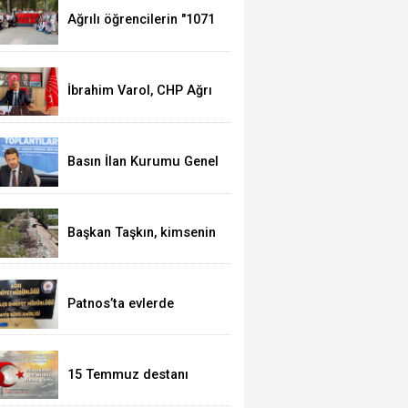
Ağrılı öğrencilerin "1071
Ruhundan Türkiye
Yüzyılı Vizyonuna"
eğitim yolculuğu
sürüyor
İbrahim Varol, CHP Ağrı
İl Başkanı olarak
görevine başladı
Basın İlan Kurumu Genel
Müdürü Çay, Erzurum'da
gazetecilerle bir araya
geldi
Başkan Taşkın, kimsenin
Patnos halkını mağdur
etmeye hakkı yok
Patnos’ta evlerde
hırsızlık yapan şebeke
suçüstü yakalandı
15 Temmuz destanı