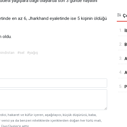
iddetli yağışlara bağlı olaylarda son 3 günde hayatını
Ço
tinde en az 6, Jharkhand eyaletinde ise 5 kişinin öldüğü
1.
İ
n oldu.
o
2.
B
Ç
hindistan
#sel
#yağış
3.
A
a
4.
A
R
5.
P
V
s
s
k
edici, hakaret ve küfür içeren, aşağılayıcı, küçük düşürücü, kaba,
 verici ya da benzeri niteliklerde içeriklerden doğan her türlü mali,
 Üye/Üyeler’e aittir.