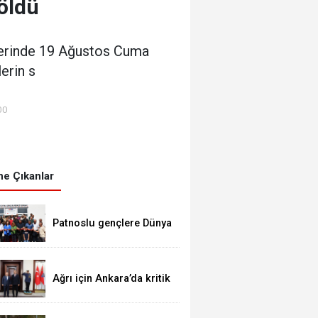
 öldü
lerinde 19 Ağustos Cuma
erin s
00
e Çıkanlar
Patnoslu gençlere Dünya
standartlarında fırsat,
DİGEM kapılarını açtı
Ağrı için Ankara’da kritik
temaslar